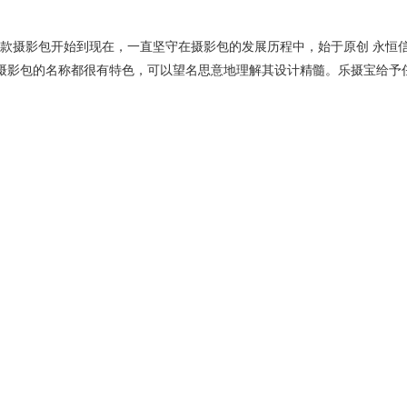
1967年第一款摄影包开始到现在，一直坚守在摄影包的发展历程中，始于原创 永恒
个摄影包的名称都很有特色，可以望名思意地理解其设计精髓。乐摄宝给予