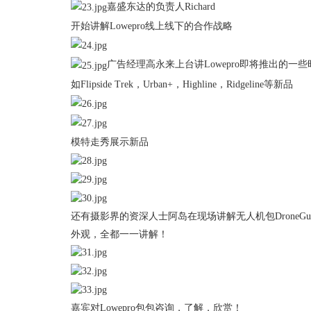
嘉盛东达的负责人
Richard
开始讲解Lowepro线上线下的合作战略
广告经理高永来上台
讲
Lowepro即将推出的一
如Flipside Trek，Urban+，Highline，Ridgeline等新品
模特走秀展示新品
还有摄影界的资深人士阿岛在现场讲解无人机包
Dron
外观，全都一一讲解！
嘉宾对
Lowepro包包咨询，了解，欣赏！