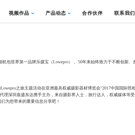
视频作品
产品动态
合作伙伴
联系我
创建相机包世界第一品牌乐摄宝（Lowepro）， 50年来始终致力于不断
又惊喜的Lowepro之旅主题活动在亚洲最具权威摄影器材博览会“2017中国国际
中国总代理深圳嘉盛东达携手主办，来自摄影界人士，旅行达人，权威媒体等
我们为您带来的重要信息分享吧！